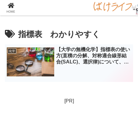
大学の化学をとことん楽しむサイト！
HOME
指標表 わかりやすく
【大学の無機化学】指標表の使い
化学
方(直積の分解、対称適合線形結
合(SALC)、選択律)について、わ
かりやすく解説！
[PR]