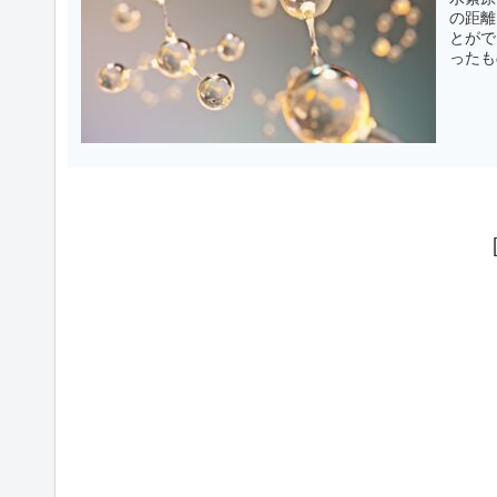
の距離
とがで
ったも
ネルギ
位の関