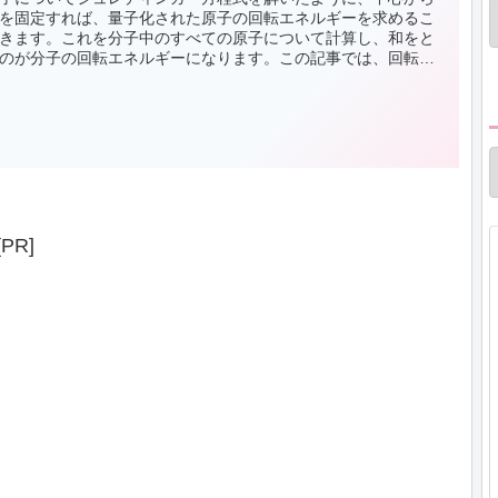
を固定すれば、量子化された原子の回転エネルギーを求めるこ
きます。これを分子中のすべての原子について計算し、和をと
のが分子の回転エネルギーになります。この記事では、回転エ
ーの記述で有用な慣性モーメントや分子の形状とエネルギー準
係について、まとめています。
[PR]