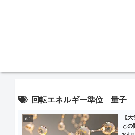
回転エネルギー準位 量子
【大
化学
との
水素原