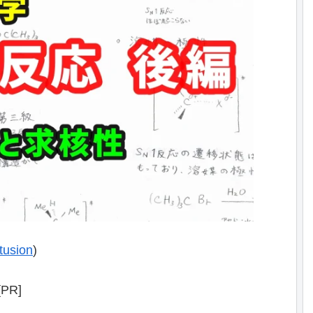
itusion
)
[PR]