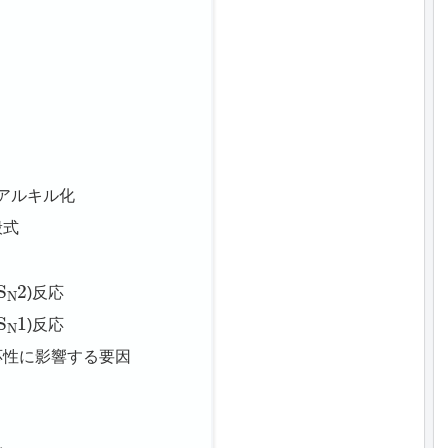
aftsアルキル化
般式
S
N
2
)反応
S
N
1
)反応
応性に影響する要因