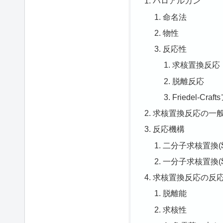
ハロアルカン
命名法
物性
反応性
求核置換反応
脱離反応
Friedel-Cr
求核置換反応の一
反応機構
二分子求核置換(
一分子求核置換(
求核置換反応の反
脱離能
求核性