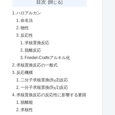
目次
ハロアルカン
命名法
物性
反応性
求核置換反応
脱離反応
Friedel-Craftsアルキル化
求核置換反応の一般式
反応機構
S
N
2
二分子求核置換(
)反応
S
N
1
一分子求核置換(
)反応
求核置換反応の反応性に影響する要因
脱離能
求核性