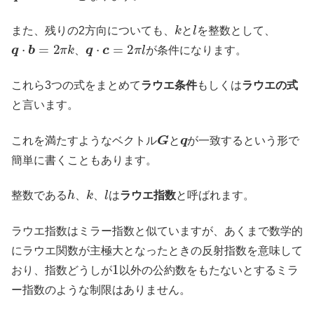
k
l
また、残りの2方向についても、
と
を整数として、
q
⋅
b
=
2
π
k
q
⋅
c
=
2
π
l
、
が条件になります。
これら3つの式をまとめて
ラウエ条件
もしくは
ラウエの式
と言います。
G
q
これを満たすようなベクトル
と
が一致するという形で
簡単に書くこともあります。
h
k
l
整数である
、
、
は
ラウエ指数
と呼ばれます。
ラウエ指数はミラー指数と似ていますが、あくまで数学的
にラウエ関数が主極大となったときの反射指数を意味して
1
おり、指数どうしが
以外の公約数をもたないとするミラ
ー指数のような制限はありません。