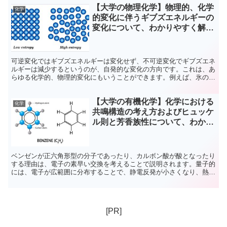
【大学の物理化学】物理的、化学
化学
的変化に伴うギブズエネルギーの
変化について、わかりやすく解
説！
可逆変化ではギブズエネルギーは変化せず、不可逆変化でギブズエネ
ルギーは減少するというのが、自発的な変化の方向です。これは、あ
らゆる化学的、物理的変化にもいうことができます。例えば、氷のギ
ブズエネルギーが水の値より大きくなったときに融解が起こるといっ
た感じです。この記事では、そんなギブズエネルギー変化について、
【大学の有機化学】化学における
基本的なことをわかりやすくまとめてみました！
化学
共鳴構造の考え方およびヒュッケ
ル則と芳香族性について、わかり
やすく解説！
ベンゼンが正六角形型の分子であったり、カルボン酸が酸となったり
する理由は、電子の素早い交換を考えることで説明されます。量子的
には、電子が広範囲に分布することで、静電反発が小さくなり、熱力
学的に安定化が起こります。本記事では、共鳴によって安定化する原
理、またその例外にまとめています。
[PR]