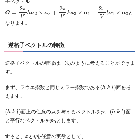
子ベクトル
G
=
2
π
V
h
a
2
×
a
3
+
2
π
V
k
a
3
×
a
1
+
2
π
V
l
a
1
×
a
2
と
なります。
逆格子ベクトルの特徴
逆格子ベクトルの特徴は、次のように考えることができま
す。
(
h
k
l
)
まず、ラウエ指数と同じミラー指数である
面を考
えます。
(
h
k
l
)
p
(
h
k
l
)
面上の任意の点を与えるベクトルを
、
面
p
0
と平行なベクトルを
とします。
x
y
すると、
と
を任意の実数として、