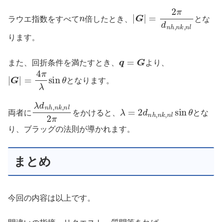
n
|
G
|
=
2
π
d
n
h
,
n
k
,
n
l
ラウエ指数をすべて
倍したとき、
とな
ります。
q
=
G
また、回折条件を満たすとき、
より、
|
G
|
=
4
π
λ
sin
θ
となります。
λ
d
n
h
,
n
k
,
n
l
2
π
λ
=
2
d
n
h
,
n
k
,
n
l
sin
θ
両者に
をかけると、
とな
り、ブラッグの法則が導かれます。
まとめ
今回の内容は以上です。