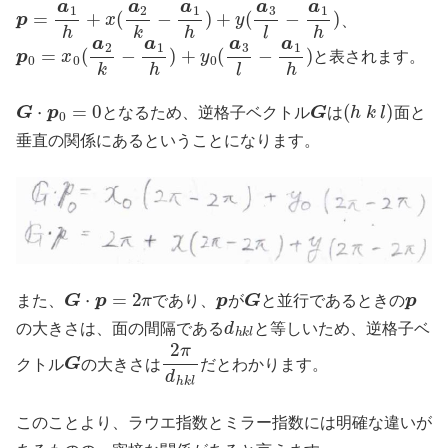
p
=
a
1
h
+
x
(
a
2
k
−
a
1
h
)
+
y
(
a
3
l
−
a
1
h
)
、
p
0
=
x
0
(
a
2
k
−
a
1
h
)
+
y
0
(
a
3
l
−
a
1
h
)
と表されます。
G
⋅
p
0
=
0
G
(
h
k
l
)
となるため、逆格子ベクトル
は
面と
垂直の関係にあるということになります。
G
⋅
p
=
2
π
p
G
p
また、
であり、
が
と並行であるときの
d
h
k
l
の大きさは、面の間隔である
と等しいため、逆格子ベ
G
2
π
d
h
k
l
クトル
の大きさは
だとわかります。
このことより、ラウエ指数とミラー指数には明確な違いが