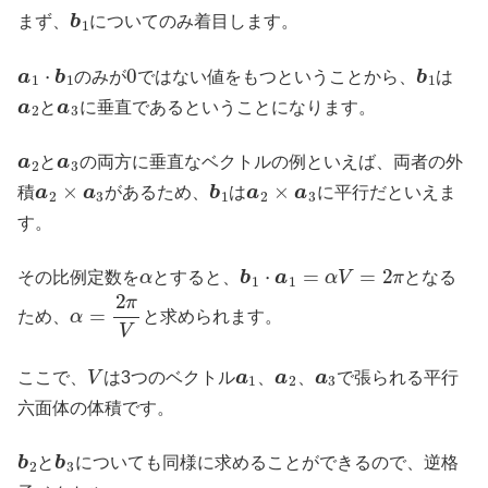
b
1
まず、
についてのみ着目します。
a
1
⋅
b
1
0
b
1
のみが
ではない値をもつということから、
は
a
2
a
3
と
に垂直であるということになります。
a
2
a
3
と
の両方に垂直なベクトルの例といえば、両者の外
a
2
×
a
3
b
1
a
2
×
a
3
積
があるため、
は
に平行だといえま
す。
α
b
1
⋅
a
1
=
α
V
=
2
π
その比例定数を
とすると、
となる
α
=
2
π
V
ため、
と求められます。
V
a
1
a
2
a
3
ここで、
は3つのベクトル
、
、
で張られる平行
六面体の体積です。
b
2
b
3
と
についても同様に求めることができるので、逆格