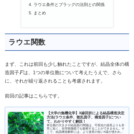
ラウエ条件とブラッグの法則との関係
まとめ
ラウエ関数
まず、これは前回も少し触れたことですが、結晶全体の構
F
造因子
は、1つの単位胞について考えたうえで、さら
に、それが繰り返されることも考慮されます。
前回の記事はこちらです。
【大学の無機化学】X線回折による結晶構造決定
方法(ラウエ条件、散乱因子、構造因子)につい
て、わかりやすく解説！
単位胞の大きさや結晶面の間隔は、可視光の波長よりも非
常に短く、光学顕微鏡でも観察することができません。そ
こで、結晶構造解析には、より波長の短いX線が使われる