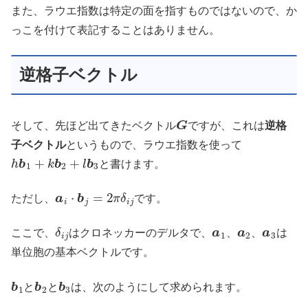
また、ラウエ指数は特定の面を指すものではないので、か
っこを付けて表記することはありません。
逆格子ベクトル
G
そして、先ほど出てきたベクトル
ですが、これは
逆格
子ベクトル
というもので、ラウエ指数を使って
h
b
1
+
k
b
2
+
l
b
3
と書けます。
a
i
⋅
b
j
=
2
π
δ
i
j
ただし、
です。
δ
i
j
a
1
a
2
a
3
ここで、
はクロネッカーのデルタで、
、
、
は
単位胞の基本ベクトルです。
b
1
b
2
b
3
と
と
は、次のようにして求められます。