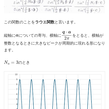
この関数のことを
ラウエ関数
と言います。
a
q
⋅
a
2
π
縦軸に
についての寄与、横軸に
をとると、横軸が
整数となるときに大きなピークが周期的に現れる形になり
ます。
N
a
=
3
のとき