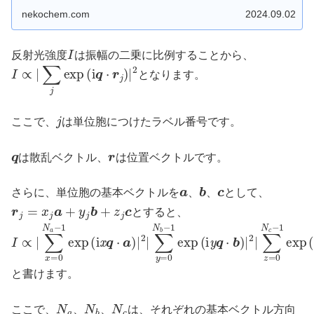
のですが、あまりに透過性が高いため、X線を結像できる
レンズが存在しません。この記事では、それら諸問題をい
nekochem.com
2024.09.02
かにして解決していくのかを解説しています。
I
反射光強度
は振幅の二乗に比例することから、
I
∝
|
∑
j
exp
(
i
q
⋅
r
j
)
|
2
となります。
j
ここで、
は単位胞につけたラベル番号です。
q
r
は散乱ベクトル、
は位置ベクトルです。
a
b
c
さらに、単位胞の基本ベクトルを
、
、
として、
r
j
=
x
j
a
+
y
j
b
+
z
j
c
とすると、
I
∑
∑
∑
∝
x
y
z
|
=
=
=
0
0
0
N
N
N
a
b
c
−
−
−
1
1
1
exp
exp
exp
(
(
(
i
i
i
z
x
y
q
q
q
⋅
⋅
⋅
c
a
b
)
)
)
|
|
|
2
2
2
|
|
と書けます。
N
a
N
b
N
c
ここで、
、
、
は、それぞれの基本ベクトル方向