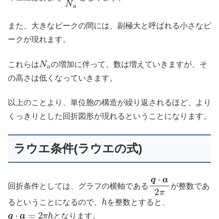
また、大きなピークの間には、副極大と呼ばれる小さなピ
ークが現れます。
N
a
これらは
の増加に伴って、数は増えていきますが、そ
の高さは低くなっていきます。
以上のことより、単位胞の構造が繰り返されるほど、より
くっきりとした回折図形が現れるということになります。
ラウエ条件(ラウエの式)
q
⋅
a
2
π
回折条件としては、グラフの横軸である
が整数であ
h
るということになるので、
を整数とすると、
q
⋅
a
=
2
π
h
となります。