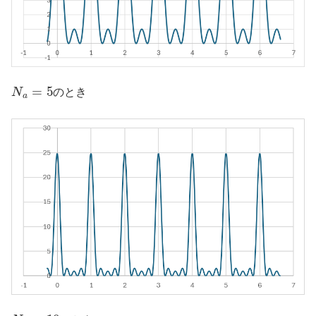
N
a
=
5
のとき
N
a
=
10