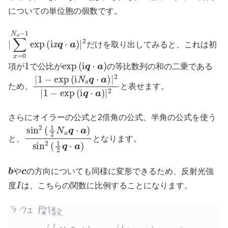
についての単位胞の個数です。
|
∑
x
=
0
N
a
−
1
exp
(
i
x
q
⋅
a
)
|
2
だけを取り出してみると、これは初
1
exp
(
i
q
⋅
a
)
項が
で公比が
の等比数列の和の二乗である
|
1
−
exp
(
i
N
a
q
⋅
a
)
|
2
|
1
−
exp
(
i
q
⋅
a
)
|
2
ため、
と表せます。
さらにオイラーの公式と2倍角の公式、半角の公式を使う
sin
2
(
1
2
N
a
q
⋅
a
)
sin
2
(
1
2
q
⋅
a
)
と、
となります。
b
c
や
の方向についても同様に変形できるため、反射光強
I
度
は、こちらの関数に比例することになります。