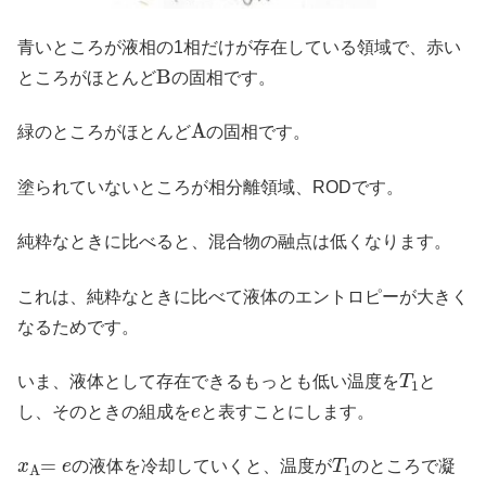
青いところが液相の1相だけが存在している領域で、赤い
B
ところがほとんど
の固相です。
A
緑のところがほとんど
の固相です。
塗られていないところが相分離領域、RODです。
純粋なときに比べると、混合物の融点は低くなります。
これは、純粋なときに比べて液体のエントロピーが大きく
なるためです。
T
1
いま、液体として存在できるもっとも低い温度を
と
e
し、そのときの組成を
と表すことにします。
x
A
=
e
T
1
の液体を冷却していくと、温度が
のところで凝