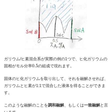
ガリウム/ヒ素混合系が実際の例の1つで、ヒ化ガリウムの
0.5
固相がモル分率
の組成で現れます。
固体のヒ化ガリウムを取り出して、それを融解させれば、
ガリウムとヒ素が1:1で混合した液体を得ることができま
す。
このような融解のことを
調和融解
、もしくは
一致融解
と言