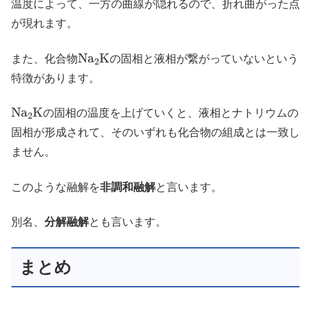
温度によって、一方の曲線が隠れるので、折れ曲がった点
が現れます。
N
a
2
K
また、化合物
の固相と液相が繋がっていないという
特徴があります。
N
a
2
K
の固相の温度を上げていくと、液相とナトリウムの
固相が形成されて、そのいずれも化合物の組成とは一致し
ません。
このような融解を
非調和融解
と言います。
別名、
分解融解
とも言います。
まとめ