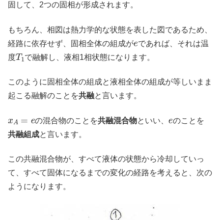
固して、2つの固相が形成されます。
もちろん、相図は熱力学的な状態を表した図であるため、
e
経路に依存せず、固相全体の組成が
であれば、それは温
T
1
度
で融解し、液相1相状態になります。
このように固相全体の組成と液相全体の組成が等しいまま
起こる融解のことを
共融
と言います。
x
A
=
e
e
の混合物のことを
共融混合物
といい、
のことを
共融組成
と言います。
この共融混合物が、すべて液体の状態から冷却していっ
て、すべて固体になるまでの変化の経路を考えると、次の
ようになります。