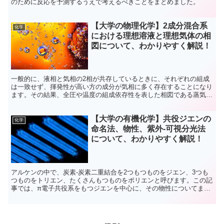
のために反応を予測するうえで考えるべきことをまとめました。
【大学の物理化学】2成分混合系
化学
における理想溶液と理想気体の相
図について、わかりやすく解説！
一般的に、液相と気相の2相が共存しているときに、それぞれの組成
は一致せず、揮発性が高い方の成分が気相に多く存在することになり
ます。その結果、全圧や温度の組成依存性を表した相図である蒸気圧
図、温度-組成図では、液相も気相も存在しえない領域が存在するこ
とになります。この記事では、分子間相互作用の影響が無視できる理
【大学の有機化学】共役ジエンの
想系で、この相分離領域(ROD)について解説しています。
化学
命名法、物性、紫外-可視分光法
について、わかりやすく解説！
アルケンの中で、炭素-炭素二重結合を2つもつものをジエン、3つも
つものをトリエン、たくさんもつものをポリエンと呼びます。この記
事では、π電子共役系をもつジエンを中心に、その物性についてまと
めています。