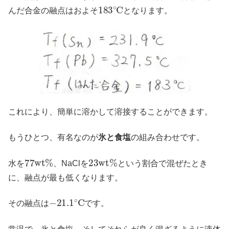
183
∘
C
んだ合金の融点はおよそ
となります。
これにより、簡単に溶かして溶接することができます。
もうひとつ、有名なのが
氷と食塩
の組み合わせです。
77
w
t
%
23
w
t
%
水を
、NaClを
という割合で混ぜたとき
に、融点が最も低くなります。
−
21.1
∘
C
その融点は
です。