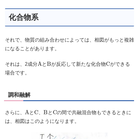
化合物系
それで、物質の組み合わせによっては、相図がもっと複雑
になることがあります。
A
B
C
それは、2成分
と
が反応して新たな化合物
ができる
場合です。
調和融解
A
C
B
C
さらに、
と
、
と
の間で共融混合物もできるときに
は、相図はこのようになります。