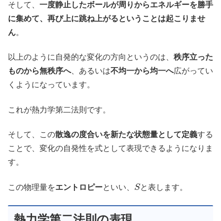
そして、
一度静止したボールが周りからエネルギーを勝手
に集めて、再び上に跳ね上がるということは起こりませ
ん
。
以上のように自発的な変化の方向というのは、
秩序立った
ものから無秩序へ
、あるいは
不均一から均一へ
広がってい
くようになっています。
これが熱力学第二法則です。
そして、この
散逸の度合いを新たな状態量として定義
する
ことで、変化の自発性を式として表現できるようになりま
す。
S
この物理量を
エントロピー
といい、
と表します。
熱力学第二法則の表現