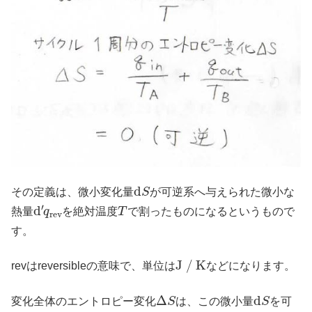
d
S
その定義は、微小変化量
が可逆系へ与えられた微小な
d
′
q
r
e
v
T
熱量
を絶対温度
で割ったものになるというもので
す。
J
/
K
revはreversibleの意味で、単位は
などになります。
Δ
S
d
S
変化全体のエントロピー変化
は、この微小量
を可