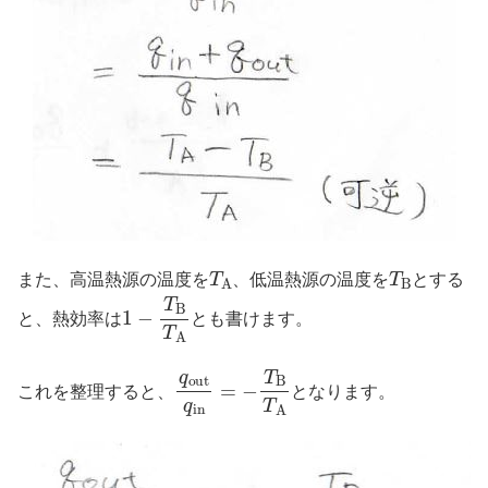
T
A
T
B
また、高温熱源の温度を
、低温熱源の温度を
とする
1
−
T
B
T
A
と、熱効率は
とも書けます。
q
o
u
t
q
i
n
=
−
T
B
T
A
これを整理すると、
となります。