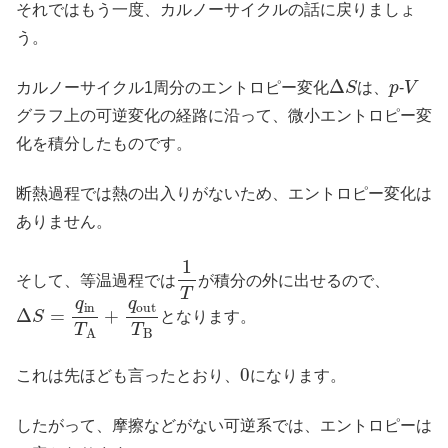
それではもう一度、カルノーサイクルの話に戻りましょ
う。
Δ
S
p
V
カルノーサイクル1周分のエントロピー変化
は、
-
グラフ上の可逆変化の経路に沿って、微小エントロピー変
化を積分したものです。
断熱過程では熱の出入りがないため、エントロピー変化は
ありません。
1
T
そして、等温過程では
が積分の外に出せるので、
Δ
S
=
q
i
n
T
A
+
q
o
u
t
T
B
となります。
0
これは先ほども言ったとおり、
になります。
したがって、摩擦などがない可逆系では、エントロピーは