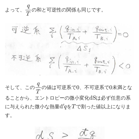
q
T
よって、
の和と可逆性の関係も同じです。
q
T
0
0
そして、この
の値は可逆系で
、不可逆系で
未満とな
d
S
ることから、エントロピーの微小変化
は必ず任意の系
d
′
q
T
に与えられた微小な熱量
を
で割った値以上になりま
す。