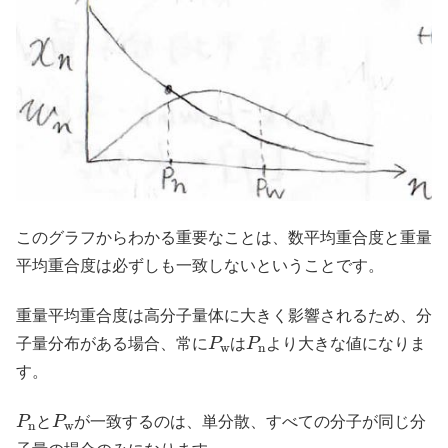
このグラフからわかる重要なことは、数平均重合度と重量
平均重合度は必ずしも一致しないということです。
重量平均重合度は高分子量体に大きく影響されるため、分
P
w
P
n
子量分布がある場合、常に
は
より大きな値になりま
す。
P
n
P
w
と
が一致するのは、単分散、すべての分子が同じ分