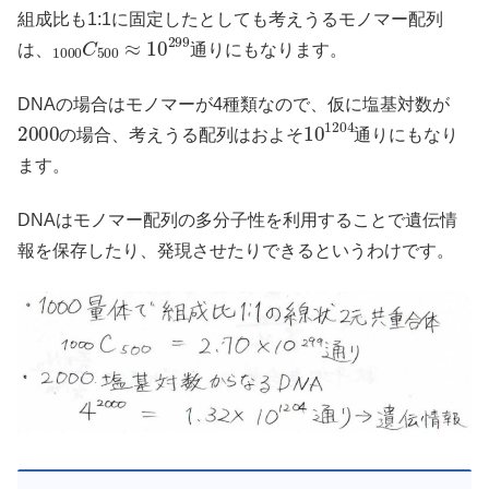
組成比も1:1に固定したとしても考えうるモノマー配列
1000
C
500
≈
10
299
は、
通りにもなります。
DNAの場合はモノマーが4種類なので、仮に塩基対数が
2000
10
1204
の場合、考えうる配列はおよそ
通りにもなり
ます。
DNAはモノマー配列の多分子性を利用することで遺伝情
報を保存したり、発現させたりできるというわけです。