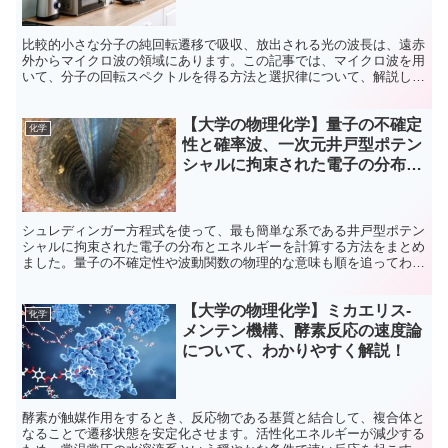
比較的小さな分子の純回転遷移で吸収、放出される光の波長は、遠赤
外からマイクロ波の領域にあります。この記事では、マイクロ波を用
いて、分子の回転スペクトルを得る方法と選択律について、解説して
います。
【大学の物理化学】量子の不確定
化学
性と確率波、一次元井戸型ポテン
シャルに拘束された電子の分布に
ついて、わかりやすく解説！
シュレディンガー方程式を使って、最も簡単な系である井戸型ポテン
シャルに拘束された電子の分布とエネルギーを計算する方法をまとめ
ました。量子の不確定性や波動関数の物理的な意味も順を追ってわか
りやすく説明しています！
【大学の物理化学】ミカエリス-
化学
メンテン機構、酵素反応の速度論
について、わかりやすく解説！
酵素が触媒作用をするとき、反応物である基質と結合して、複合体と
なることで遷移状態を安定化させます。活性化エネルギーが減少する