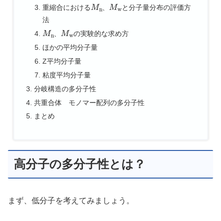
M
n
M
w
重縮合における
、
と分子量分布の評価方
法
M
n
M
w
、
の実験的な求め方
ほかの平均分子量
Z平均分子量
粘度平均分子量
分岐構造の多分子性
共重合体 モノマー配列の多分子性
まとめ
高分子の多分子性とは？
まず、低分子を考えてみましょう。