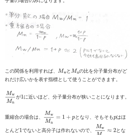
子量の場合のみになります。
M
w
M
n
この関係を利用すれば、
と
の比を分子量分布がど
れだけ広いかを表す指標として使うことができます。
M
w
M
n
1
が
に近いほど、分子量分布が狭いことになります。
M
w
M
n
=
1
+
p
p
重縮合の場合は、
となり、そもそも
はほ
1
M
w
M
n
≈
2
とんど
でないと高分子は作れないので、
とな