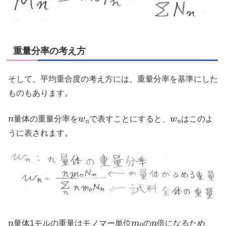
重量分率の考え方
そして、平均重合度の考え方には、重量分率を基準にした
ものもあります。
n
w
n
w
n
量体の重量分率を
で表すことにすると、
はこのよ
うに表されます。
n
m
0
n
量体1モルの重量はモノマー単位
の
倍になるため、