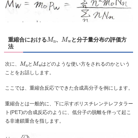
M
n
M
w
重縮合における
、
と分子量分布の評価方
法
M
n
M
w
次に、
と
はどのような使い方をされるのかという
ことをお話しします。
ここでは、重縮合反応でできた合成高分子を例にします。
重縮合とは一般的に、下に示すポリスチレンテレフタラー
ト(PET)の合成反応のように、低分子の脱離を伴って起こ
る非連鎖重合を指します。