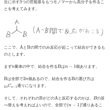
次に示す3つの官能基をもつモノマーから高分子を作るこ
とを考えてみます。
A
B
ここで、
と
の間でのみ反応が起こって結合ができるも
のとします。
n
B
n
−
1
まず
量体の中で、結合を作る
は
個あります。
B
2
n
B
は全部で
個あるので、結合を作る
の選び方は
2
n
C
n
−
1
通りになります。
B
A
B
そして、それぞれの
がどの
と反応するのかは、
の並
(
n
−
1
)
!
べ替えを考えればよいので、全部で
通りあるこ