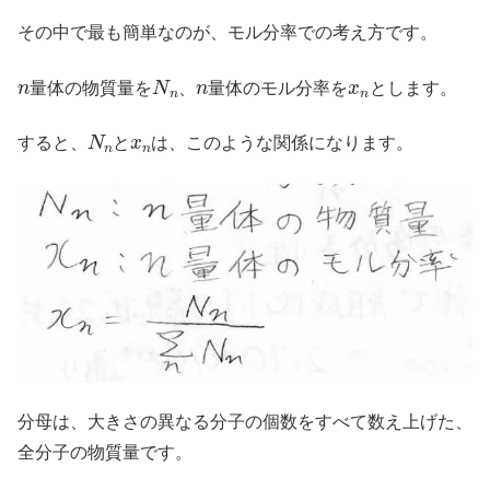
その中で最も簡単なのが、モル分率での考え方です。
n
N
n
n
x
n
量体の物質量を
、
量体のモル分率を
とします。
N
n
x
n
すると、
と
は、このような関係になります。
分母は、大きさの異なる分子の個数をすべて数え上げた、
全分子の物質量です。