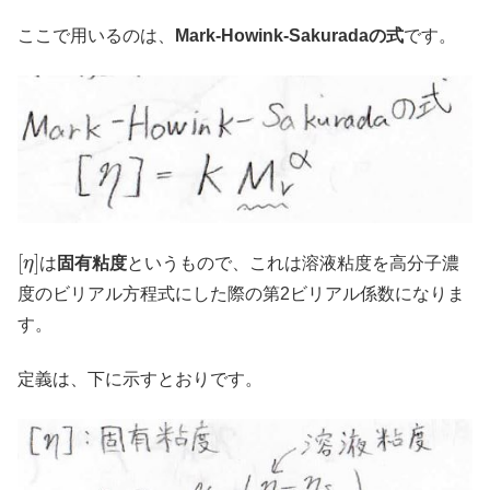
ここで用いるのは、
Mark-Howink-Sakuradaの式
です。
[
η
]
は
固有粘度
というもので、これは溶液粘度を高分子濃
度のビリアル方程式にした際の第2ビリアル係数になりま
す。
定義は、下に示すとおりです。