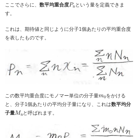
P
n
ここでさらに、
数平均重合度
という量を定義できま
す。
これは、期待値と同じように分子1個あたりの平均重合度
を表したものです。
m
0
この数平均重合度にモノマー単位の分子量
をかける
と、分子1個あたりの平均分子量になり、これは
数平均分
M
n
子量
と呼ばれます。