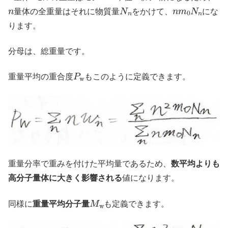
n
N
n
n
m
0
N
n
量体の全重量はそれに物質量
をかけて、
にな
ります。
分母は、総重量です。
P
w
重量平均の重合度
もこのように定義できます。
重量分率で重みを付けた平均量であるため、
数平均よりも
高分子量体に大きく影響される
値になります。
M
w
同様に
重量平均分子量
も定義できます。