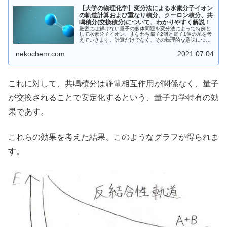
【大学の物理化学】変分法による水素分子イオン
の軌道計算および重なり積分、クーロン積分、共
鳴積分(交換積分)について、わかりやすく解説！
厳密には解けない量子の多体問題を変分法によって特例と
して水素分子イオン、すなわち陽子2個と電子1個の系を考
えていきます。計算だけでなく、その物理的な意味につい
てもわかりやすく解説しました。ぜひ見てください！
nekochem.com
2021.07.04
これに対して、共鳴積分は静電相互作用が関係なく、量子
が交換されることで安定化するという、量子力学特有の効
果であす。
これらの効果を考えた結果、このようなグラフが得られま
す。