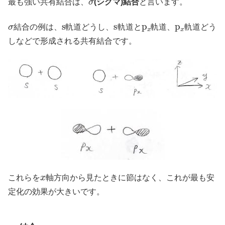
最も強い共有結合は、
(シグマ)結合
と言います。
σ
s
s
p
x
p
x
結合の例は、
軌道どうし、
軌道と
軌道、
軌道どう
しなどで形成される共有結合です。
x
これらを
軸方向から見たときに節はなく、これが最も安
定化の効果が大きいです。
π