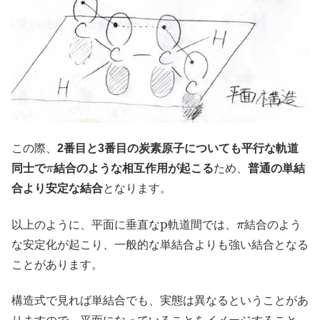
この際、
2番目と3番目の炭素原子についても平行な軌道
π
同士で
結合のような相互作用が起こる
ため、
普通の単結
合より安定な結合
となります。
p
π
以上のように、平面に垂直な
軌道間では、
結合のよう
な安定化が起こり、一般的な単結合よりも強い結合となる
ことがあります。
構造式で見れば単結合でも、実態は異なるということがあ