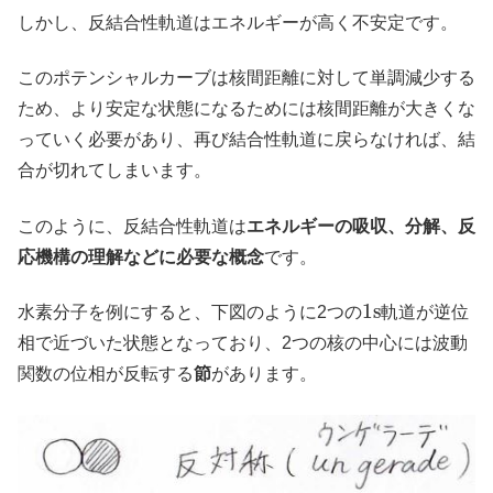
しかし、反結合性軌道はエネルギーが高く不安定です。
このポテンシャルカーブは核間距離に対して単調減少する
ため、より安定な状態になるためには核間距離が大きくな
っていく必要があり、再び結合性軌道に戻らなければ、結
合が切れてしまいます。
このように、反結合性軌道は
エネルギーの吸収、分解、反
応機構の理解などに必要な概念
です。
1
s
水素分子を例にすると、下図のように2つの
軌道が逆位
相で近づいた状態となっており、2つの核の中心には波動
関数の位相が反転する
節
があります。