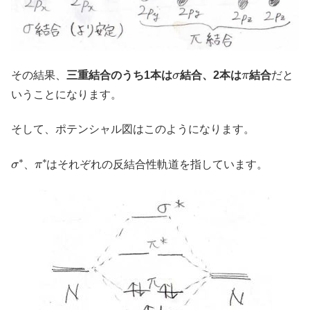
σ
π
その結果、
三重結合のうち1本は
結合、2本は
結合
だと
いうことになります。
そして、ポテンシャル図はこのようになります。
σ
∗
π
∗
、
はそれぞれの反結合性軌道を指しています。