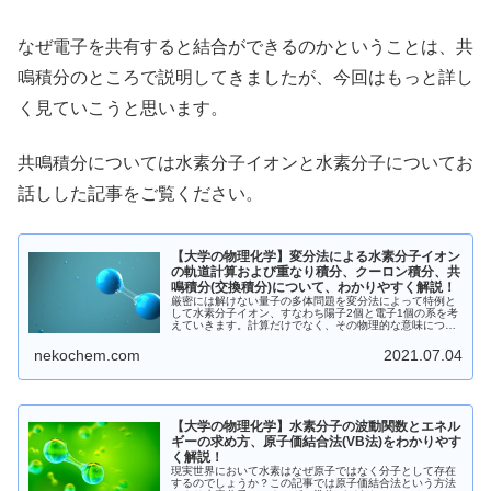
なぜ電子を共有すると結合ができるのかということは、共
鳴積分のところで説明してきましたが、今回はもっと詳し
く見ていこうと思います。
共鳴積分については水素分子イオンと水素分子についてお
話しした記事をご覧ください。
【大学の物理化学】変分法による水素分子イオン
の軌道計算および重なり積分、クーロン積分、共
鳴積分(交換積分)について、わかりやすく解説！
厳密には解けない量子の多体問題を変分法によって特例と
して水素分子イオン、すなわち陽子2個と電子1個の系を考
えていきます。計算だけでなく、その物理的な意味につい
てもわかりやすく解説しました。ぜひ見てください！
nekochem.com
2021.07.04
【大学の物理化学】水素分子の波動関数とエネル
ギーの求め方、原子価結合法(VB法)をわかりやす
く解説！
現実世界において水素はなぜ原子ではなく分子として存在
するのでしょうか？この記事では原子価結合法という方法