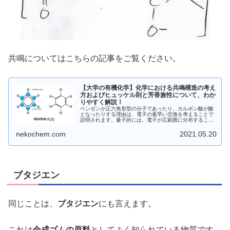
共鳴についてはこちらの記事をご覧ください。
【大学の有機化学】化学における共鳴構造の考え
方およびヒュッケル則と芳香族性について、わか
りやすく解説！
ベンゼンが正六角形型の分子であったり、カルボン酸が酸
となったりする理由は、電子の素早い交換を考えることで
説明されます。量子的には、電子が広範囲に分布すること
で、静電反発が小さくなり、熱力学的に安定化が起こりま
す。本記事では、共鳴によって安定化する原理、またその
nekochem.com
2021.05.20
例外にまとめています。
ブタジエン
同じことは、
ブタジエン
にも言えます。
これは
合成ゴムの原料
としてよく知られている物質です。