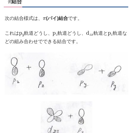
結合
π
次の結合様式は、
(パイ)結合
です。
p
y
p
z
d
z
x
p
z
これは
軌道どうし、
軌道どうし、
軌道と
軌道な
どの組み合わせでできる結合です。