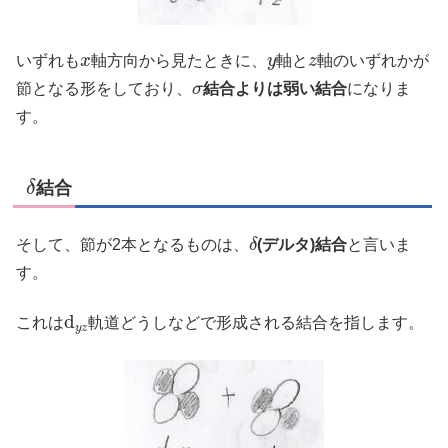
x
y
z
いずれも
軸方向から見たときに、
軸と
軸のいずれかが
σ
節となる形をしており、
結合よりは弱い結合
になりま
す。
δ
結合
δ
そして、節が2本となるものは、
(デルタ)結合
と言いま
す。
d
y
z
これは
軌道どうしなどで形成される結合を指します。