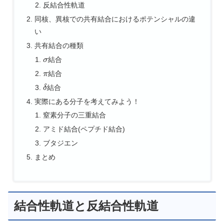
反結合性軌道
同核、異核での共有結合におけるポテンシャルの違
い
共有結合の種類
σ
結合
π
結合
δ
結合
実際にある分子を考えてみよう！
窒素分子の三重結合
アミド結合(ペプチド結合)
ブタジエン
まとめ
結合性軌道と反結合性軌道