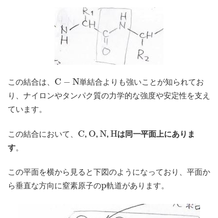
C
−
N
この結合は、
単結合よりも強いことが知られてお
り、ナイロンやタンパク質の力学的な強度や安定性を支え
ています。
C
O
N
H
この結合において、
,
,
,
は同一平面上にありま
す
。
この平面を横から見ると下図のようになっており、平面か
p
ら垂直な方向に窒素原子の
軌道があります。