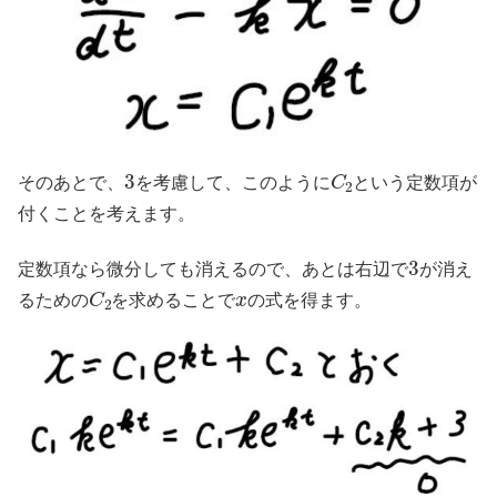
3
C
2
そのあとで、
を考慮して、このように
という定数項が
付くことを考えます。
3
定数項なら微分しても消えるので、あとは右辺で
が消え
C
2
x
るための
を求めることで
の式を得ます。