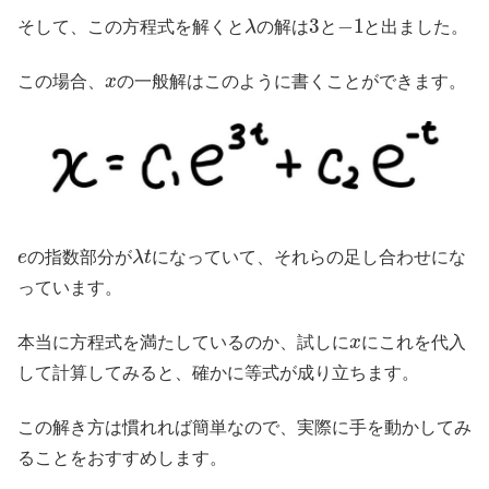
λ
3
−
1
そして、この方程式を解くと
の解は
と
と出ました。
x
この場合、
の一般解はこのように書くことができます。
e
λ
t
の指数部分が
になっていて、それらの足し合わせにな
っています。
x
本当に方程式を満たしているのか、試しに
にこれを代入
して計算してみると、確かに等式が成り立ちます。
この解き方は慣れれば簡単なので、実際に手を動かしてみ
ることをおすすめします。