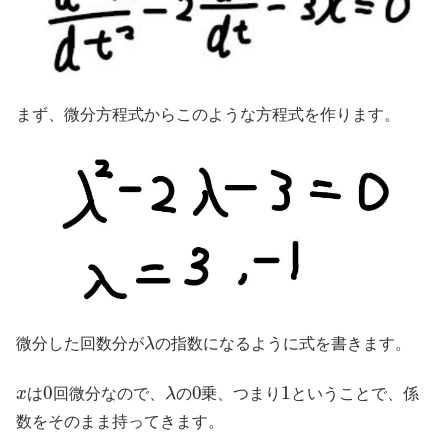
まず、微分方程式からこのような方程式を作ります。
λ
微分した回数分が
の指数になるように式を書きます。
x
0
λ
0
1
は
回微分なので、
の
乗、つまり
ということで、係
数をそのまま持ってきます。