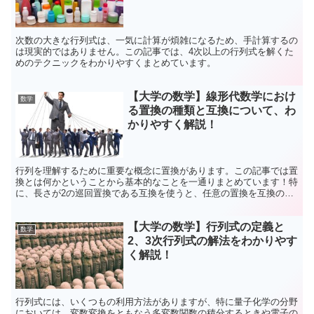
解説！
次数の大きな行列式は、一気に計算が煩雑になるため、手計算するの
は現実的ではありません。この記事では、4次以上の行列式を解くた
めのテクニックをわかりやすくまとめています。
【大学の数学】線形代数学におけ
数学
る置換の種類と互換について、わ
かりやすく解説！
行列を理解するために重要な概念に置換があります。この記事では置
換とは何かということから基本的なことを一通りまとめています！特
に、長さが2の巡回置換である互換を使うと、任意の置換を互換の積
で表せて、これが行列式の計算で出てくる符号関数を決定します。
【大学の数学】行列式の定義と
数学
2、3次行列式の解法をわかりやす
く解説！
行列式には、いくつもの利用方法がありますが、特に量子化学の分野
においては、変数変換をともなう多変数関数の積分するときや電子の