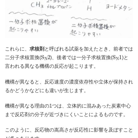
これらに、
求核剤
と呼ばれる試薬を加えたとき、前者では
S
N
2
S
N
1
二分子求核置換(
)、後者では一分子求核置換(
)と
言われる異なる機構の反応が起こります。
機構が異なると、反応速度の濃度依存性や立体が保持され
るかどうかなどにも違いが生じます。
機構が異なる理由の1つは、立体的に混みあった炭素中心
まで反応剤の分子が近づきにくいことによるものです。
このように、反応物の嵩高さが反応性に影響を及ぼすこと