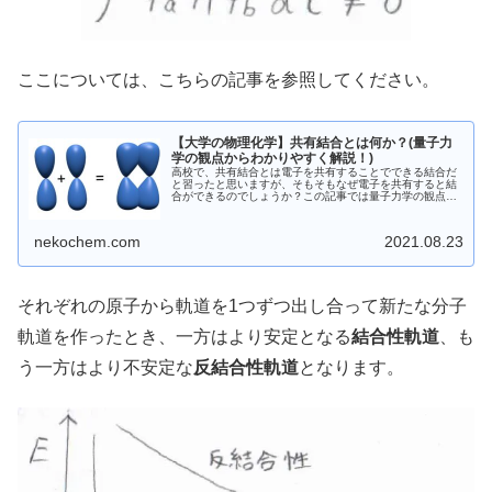
ここについては、こちらの記事を参照してください。
【大学の物理化学】共有結合とは何か？(量子力
学の観点からわかりやすく解説！)
高校で、共有結合とは電子を共有することでできる結合だ
と習ったと思いますが、そもそもなぜ電子を共有すると結
合ができるのでしょうか？この記事では量子力学の観点か
ら、実際の例も含めて丁寧に解説しています。数式は出て
こないので、気軽に見てください。
nekochem.com
2021.08.23
それぞれの原子から軌道を1つずつ出し合って新たな分子
軌道を作ったとき、一方はより安定となる
結合性軌道
、も
う一方はより不安定な
反結合性軌道
となります。