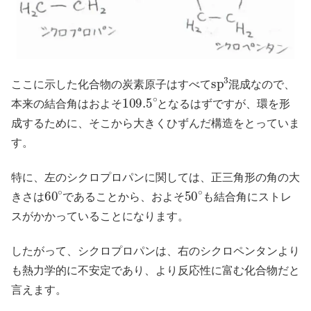
s
p
3
ここに示した化合物の炭素原子はすべて
混成なので、
109.5
∘
本来の結合角はおよそ
となるはずですが、環を形
成するために、そこから大きくひずんだ構造をとっていま
す。
特に、左のシクロプロパンに関しては、正三角形の角の大
60
∘
50
∘
きさは
であることから、およそ
も結合角にストレ
スがかかっていることになります。
したがって、シクロプロパンは、右のシクロペンタンより
も熱力学的に不安定であり、より反応性に富む化合物だと
言えます。