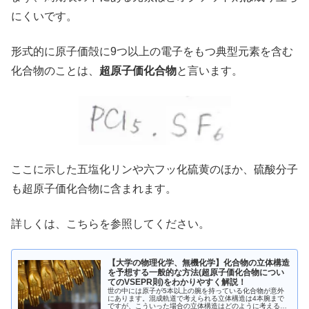
にくいです。
形式的に原子価殻に9つ以上の電子をもつ典型元素を含む
化合物のことは、
超原子価化合物
と言います。
ここに示した五塩化リンや六フッ化硫黄のほか、硫酸分子
も超原子価化合物に含まれます。
詳しくは、こちらを参照してください。
【大学の物理化学、無機化学】化合物の立体構造
を予想する一般的な方法(超原子価化合物につい
てのVSEPR則)をわかりやすく解説！
世の中には原子が5本以上の腕を持っている化合物が意外
にあります。混成軌道で考えられる立体構造は4本腕まで
ですが、こういった場合の立体構造はどのように考えるの