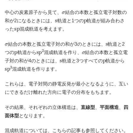
σ
中心の炭素原子から見て、
結合の本数と孤立電子対数の
s
p
和が2になるときには、
軌道と1つの
軌道が組み合わさ
s
p
った
混成軌道を考えます。
σ
s
結合の本数と孤立電子対の和が3のときには、
軌道と2
p
s
p
2
σ
つの
軌道から
混成軌道を作り、
結合の本数と孤立電
s
p
子対の和が4のときには、
軌道と3つすべての
軌道から
s
p
3
混成軌道を作ります。
これらは、電子対間の静電反発が最小となるように、互い
にできるだけ離れた方向に電子の分布をもちます。
その結果、それぞれの立体構造は、
直線型
、
平面構造
、
四
面体型
となります。
混成軌道については、こちらの記事も参照してください。