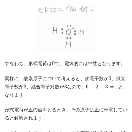
0
すなわち、形式電荷は
で、電気的には中性となります。
6
同様に、酸素原子について考えると、価電子数が
、孤立
2
3
6
−
2
−
3
=
1
電子数が
、結合電子対数が
なので、
と
なります。
形式電荷が正の値をとるとき、その原子は正に帯電してい
ると解釈されます。