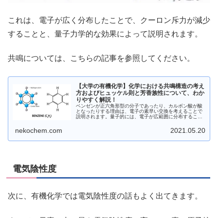
これは、電子が広く分布したことで、クーロン斥力が減少
することと、量子力学的な効果によって説明されます。
共鳴については、こちらの記事を参照してください。
【大学の有機化学】化学における共鳴構造の考え
方およびヒュッケル則と芳香族性について、わか
りやすく解説！
ベンゼンが正六角形型の分子であったり、カルボン酸が酸
となったりする理由は、電子の素早い交換を考えることで
説明されます。量子的には、電子が広範囲に分布すること
で、静電反発が小さくなり、熱力学的に安定化が起こりま
す。本記事では、共鳴によって安定化する原理、またその
nekochem.com
2021.05.20
例外にまとめています。
電気陰性度
次に、有機化学では電気陰性度の話もよく出てきます。