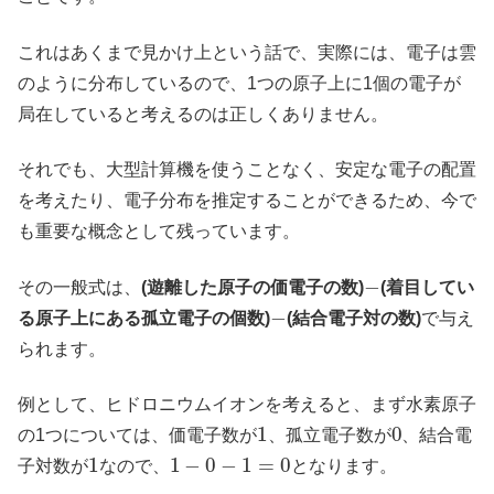
これはあくまで見かけ上という話で、実際には、電子は雲
のように分布しているので、1つの原子上に1個の電子が
局在していると考えるのは正しくありません。
それでも、大型計算機を使うことなく、安定な電子の配置
を考えたり、電子分布を推定することができるため、今で
も重要な概念として残っています。
−
その一般式は、
(遊離した原子の価電子の数)
(着目してい
−
る原子上にある孤立電子の個数)
(結合電子対の数)
で与え
られます。
例として、ヒドロニウムイオンを考えると、まず水素原子
1
0
の1つについては、価電子数が
、孤立電子数が
、結合電
1
1
−
0
−
1
=
0
子対数が
なので、
となります。